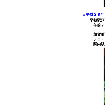
☆平成２９年
早朝駅頭防
午前７時４
加賀町警察
テロ・災害
関内駅と市