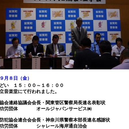
９月８日（金）
い １５：００～１６：００
音楽堂にて行われました。
会連絡協議会会長・関東管区警察局長連名表彰状
団体 オールジャパンサービス㈱
犯協会連合会会長・神奈川県警察本部長連名感謝状
団体 シャレール海岸通自治会