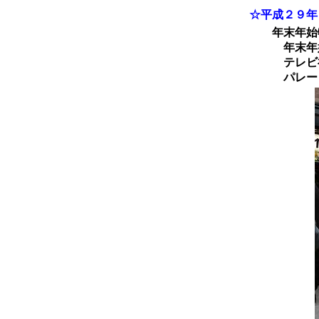
☆平成２９年
年末年始特
年末年始特
テレビ神奈
パレードを