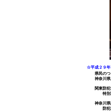
☆平成２９年
県民のつど
神奈川県立
関東防犯協
特別功労
神奈川県防
防犯功労