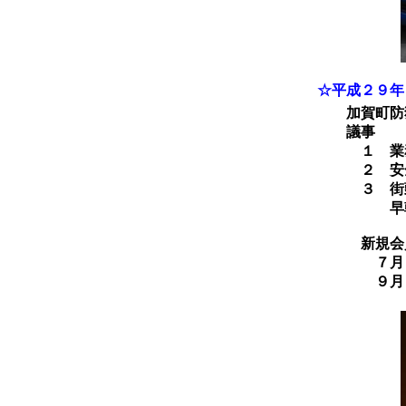
☆平成２９年
加賀町防犯
議事
１ 業務
２ 安全・
３ 街頭
早朝駅頭
新規会
７月 株
９月 株式