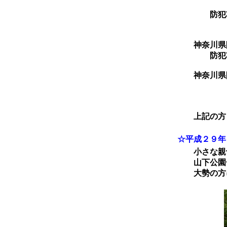
防犯功
大
神奈川県防
防犯功労
神奈川県防
嶋
早
上記の方々
☆平成２９年
小さな親切
山下公園一
大勢の方に