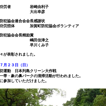
労者 岩崎由利子
出幸彦
犯協会連合会会長感謝状
団体 加賀町防犯協会ボランティア
犯協会会長精励賞
田佳津之
川くみ子
が表彰されました。
７月２３日（日）
運動 日本列島クリーン大作戦
帯・象の鼻パークの清掃活動が行われました。
参加していただけました。