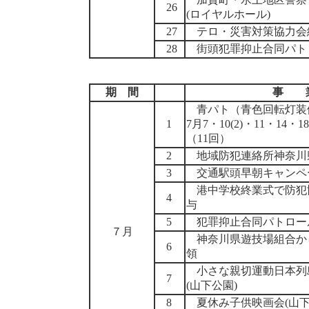
26
(ロイヤルホール)
27
テロ・災害対策協力会
28
街頭犯罪抑止合同パト
期 間
事 
青パト（青色回転灯装
1
7月7・10(2)・11・14・1
（11回）
2
地域防犯連絡所神奈川
3
交通駅頭早朝キャンペー
港中学校終業式で防犯
4
与
5
犯罪抑止合同パトロール
７月
神奈川県遊技場組合か
6
領
小さな親切運動日本列
7
(山下公園)
8
夏休み子供映画会(山下