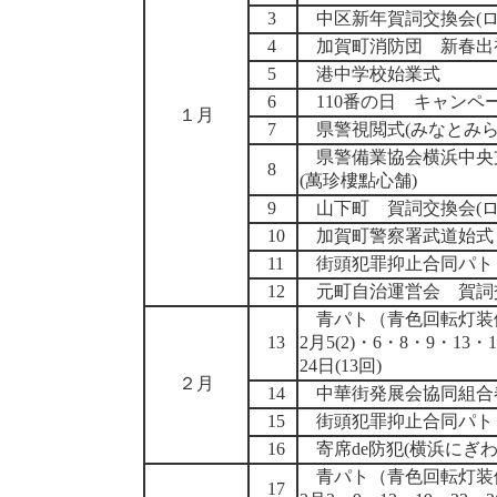
3
中区新年賀詞交換会(ロ
4
加賀町消防団 新春出初
5
港中学校始業式
6
110番の日 キャンペ
１月
7
県警視閲式(みなとみら
県警備業協会横浜中央
8
(萬珍樓點心舗)
9
山下町 賀詞交換会(
10
加賀町警察署武道始式
11
街頭犯罪抑止合同パト
12
元町自治運営会 賀詞交
青パト（青色回転灯装
13
2月5(2)・6・8・9・13・1
24日(13回)
２月
14
中華街発展会協同組合
15
街頭犯罪抑止合同パト
16
寄席de防犯(横浜にぎわ
青パト（青色回転灯装
17