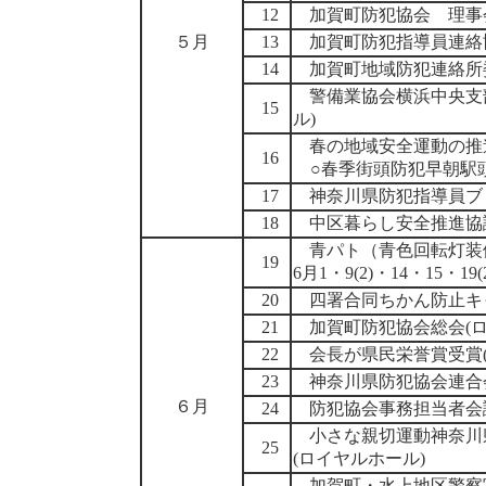
12
加賀町防犯協会 理事会
５月
13
加賀町防犯指導員連絡
14
加賀町地域防犯連絡所委
警備業協会横浜中央支
15
ル)
春の地域安全運動の推
16
○春季街頭防犯早朝駅頭キ
17
神奈川県防犯指導員ブ
18
中区暮らし安全推進協
青パト（青色回転灯装
19
6月1・9(2)・14・15・19(2
20
四署合同ちかん防止キ
21
加賀町防犯協会総会(ロ
22
会長が県民栄誉賞受賞(
23
神奈川県防犯協会連合
６月
24
防犯協会事務担当者会
小さな親切運動神奈川
25
(ロイヤルホール)
加賀町・水上地区警察