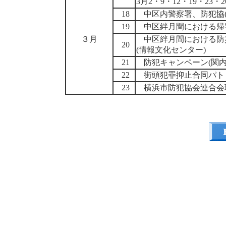
3月2・9・12・19・23・2
18
中区内警察署、防犯協
19
中区絆月間における帰
３月
中区絆月間における防
20
(情報文化センター)
21
防犯キャンペーン(関内
22
街頭犯罪抑止合同パト
23
横浜市防犯協会連合会