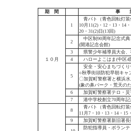
期 間
事 
青パト（青色回転灯装
1
10月11(2)・12・13・14
20・31(2)日(13回)
中区制90周年記念式
2
(開港記念会館)
3
県警少年補導員大会、
１０月
4
ハローよこはま(中区4
安全・安心まちづくり
○秋季街頭防犯早朝キャン
5
〇加賀町警察署と横浜水
(象の鼻パーク・荒天のた
6
加賀町警察署テロ・災
7
港中学校創立70周年記
青パト（青色回転灯装
8
11月7・10・13・14・15・
9
加賀町警察署新旧署長
防犯指導員・ボランテ
10