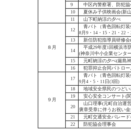
9
中区内警察署、防犯協
10
夏休み子供映画会(新山
11
山下町納涼の夕べ
青パト（青色回転灯装
12
8月9・14・15・21・22・
13
新任防犯指導員研修会(
８月
平成29年度1回横浜市
14
(神奈川中小企業センター
15
元町納涼の夕べ(厳島神
16
犯罪抑止合同パトロー
青パト（青色回転灯装
17
9月4・5・11日(3回)
18
地域安全県民のつどい
19
安心安全コンサート(関
９月
山口理事(元町自治運営
20
褒章受章に伴うお祝い金
21
元町交通安全パレード
22
防犯協会理事会