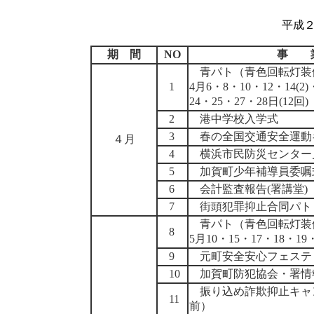
平成
期 間
NO
事 
青パト（青色回転灯装
1
4月6・8・10・12・14(2)・
24・25・27・28日(12回)
2
港中学校入学式
3
春の全国交通安全運動
４月
4
横浜市民防災センター
5
加賀町少年補導員委嘱
6
会計監査報告(署講堂)
7
街頭犯罪抑止合同パト
青パト（青色回転灯装
8
5月10・15・17・18・1
9
元町安全安心フェステ
10
加賀町防犯協会・署情
振り込め詐欺抑止キャ
11
前）