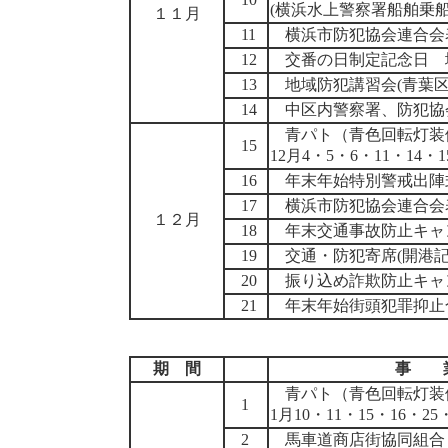
(横浜水上警察署船舶乗船
１１月
11
横浜市防犯協会連合会
12
交番の日制定記念日 
13
地域防犯講習会(青葉区
14
中区内警察署、防犯協
青パト（青色回転灯装
15
12月4・5・6・11・14・15
16
年末年始特別警戒出陣式
17
横浜市防犯協会連合会
１２月
18
年末交通事故防止キャ
19
交通・防犯寄席(開港記
20
振り込め詐欺防止キャ
21
年末年始街頭犯罪抑止
期 間
事 
青パト（青色回転灯装
1
1月10・11・15・16・25・
2
馬車道商店街協同組合